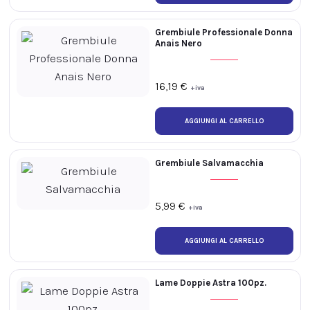
Grembiule Professionale Donna
Anais Nero
16,19
€
+iva
Grembiule Salvamacchia
5,99
€
+iva
Lame Doppie Astra 100pz.