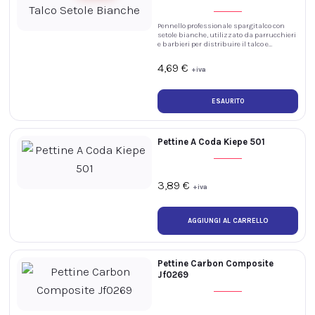
Pennello professionale spargitalco con
setole bianche, utilizzato da parrucchieri
e barbieri per distribuire il talco e
rimuovere delicatamente i residui di
capelli da collo, nuca e viso.
4,69
€
+iva
ESAURITO
Pettine A Coda Kiepe 501
3,89
€
+iva
Pettine Carbon Composite
Jf0269