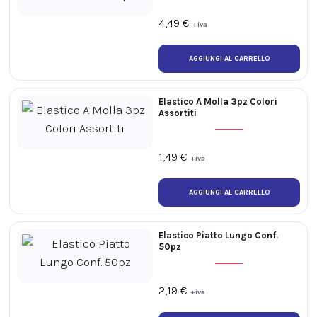
4,49
€
+iva
Elastico A Molla 3pz Colori
Assortiti
1,49
€
+iva
Elastico Piatto Lungo Conf.
50pz
2,19
€
+iva