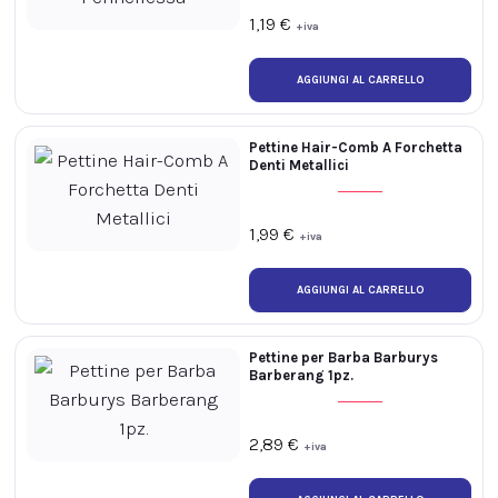
1,19
€
+iva
Pettine Hair-Comb A Forchetta
Denti Metallici
1,99
€
+iva
Pettine per Barba Barburys
Barberang 1pz.
2,89
€
+iva