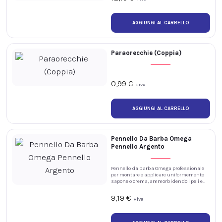
Paraorecchie (Coppia)
0,99
€
+iva
Pennello Da Barba Omega
Pennello Argento
Pennello da barba Omega professionale
per montare e applicare uniformemente
sapone o crema, ammorbidendo i peli e
preparando la pelle alla rasatura
tradizionale in salone o barberia.
9,19
€
+iva