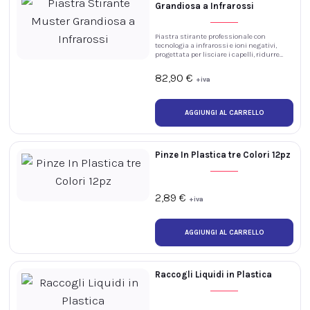
Grandiosa a Infrarossi
Piastra stirante professionale con
tecnologia a infrarossi e ioni negativi,
progettata per lisciare i capelli, ridurre
l’effetto crespo e l’elettrostaticità,
mantenendo la chioma luminosa e
82,90
€
+iva
idratata.
Pinze In Plastica tre Colori 12pz
2,89
€
+iva
Raccogli Liquidi in Plastica