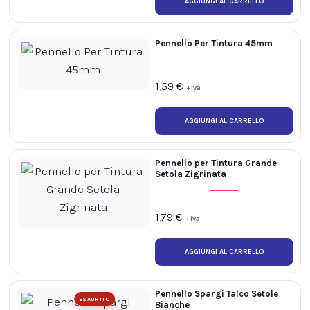
Pennello Per Tintura 45mm
1,59
€
+iva
Pennello per Tintura Grande
Setola Zigrinata
1,79
€
+iva
Pennello Spargi Talco Setole
ESAURITO
Bianche