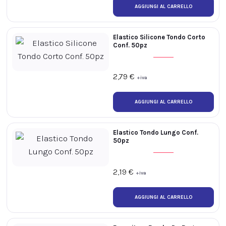
Elastico Silicone Tondo Corto
Conf. 50pz
2,79
€
+iva
Elastico Tondo Lungo Conf.
50pz
2,19
€
+iva