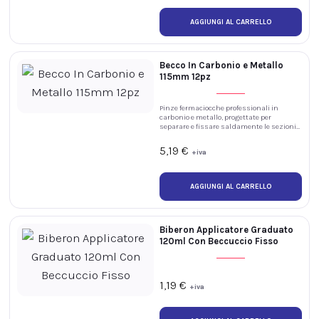
Becco In Carbonio e Metallo
115mm 12pz
Pinze fermaciocche professionali in
carbonio e metallo, progettate per
separare e fissare saldamente le sezioni
di capelli durante taglio, piega,
colorazione e altri trattamenti tecnici.
5,19
€
+iva
Biberon Applicatore Graduato
120ml Con Beccuccio Fisso
1,19
€
+iva