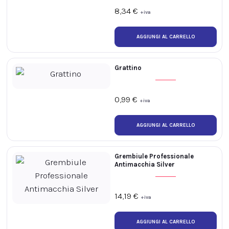
di composti omogenei e cremosi prima
dell’applicazione sui capelli.
8,34
€
+iva
Grattino
0,99
€
+iva
Grembiule Professionale
Antimacchia Silver
14,19
€
+iva