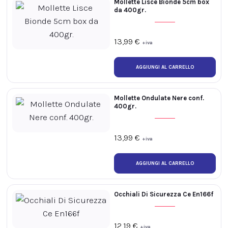
Mollette Lisce Bionde 5cm box
da 400gr.
13,99
€
+iva
Mollette Ondulate Nere conf.
400gr.
13,99
€
+iva
Occhiali Di Sicurezza Ce En166f
12,19
€
+iva