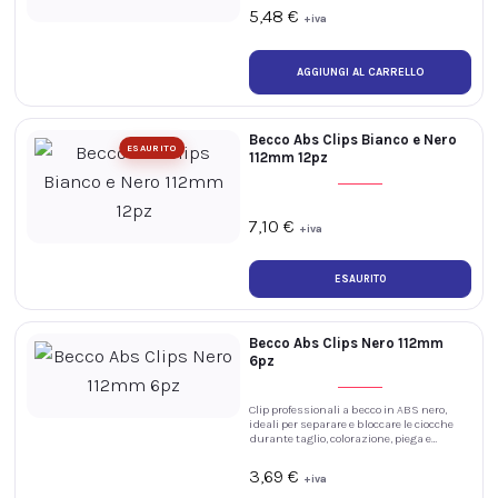
5,48
€
+iva
Becco Abs Clips Bianco e Nero
ESAURITO
112mm 12pz
7,10
€
+iva
ESAURITO
Becco Abs Clips Nero 112mm
6pz
Clip professionali a becco in ABS nero,
ideali per separare e bloccare le ciocche
durante taglio, colorazione, piega e
realizzazione di acconciature.
3,69
€
+iva