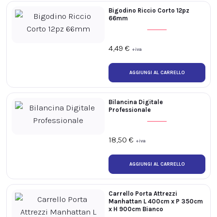
Bigodino Riccio Corto 12pz
66mm
4,49
€
+iva
Bilancina Digitale
Professionale
18,50
€
+iva
Carrello Porta Attrezzi
Manhattan L 400cm x P 350cm
x H 900cm Bianco