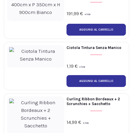
191,99
€
+iva
Ciotola Tintura Senza Manico
1,19
€
+iva
Curling Ribbon Bordeaux + 2
Scrunchies + Sacchetto
14,99
€
+iva