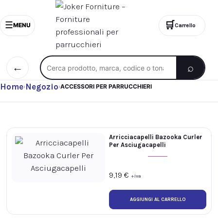
🛒
☰
MENU
Carrello
Cerca nel catalogo
⌕
←
Home
Negozio
›
›
ACCESSORI PER PARRUCCHIERI
Arricciacapelli Bazooka Curler
Per Asciugacapelli
9,19
€
+iva