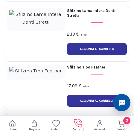
Sfilzino Lama Intera Denti
Stretti
2,19
€
+iva
Sfilzino Tipo Feather
17,99
€
+iva
0
0,00
€
Shaker Nero
0
Home
Negozio
Preferiti
Account
Carrello
Contatti