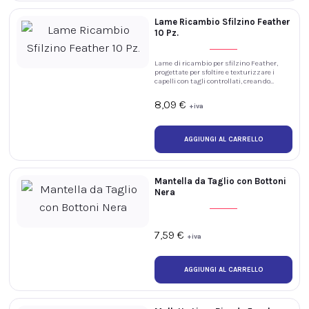
Lame Ricambio Sfilzino Feather
10 Pz.
Lame di ricambio per sfilzino Feather,
progettate per sfoltire e texturizzare i
capelli con tagli controllati, creando
sfumature morbide e alleggerendo i
volumi durante i servizi professionali.
8,09
€
+iva
Mantella da Taglio con Bottoni
Nera
7,59
€
+iva