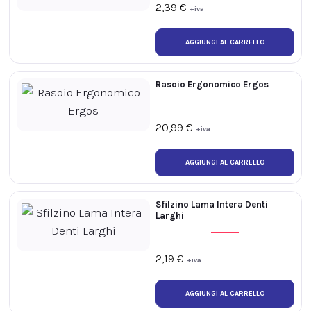
2,39
€
+iva
Rasoio Ergonomico Ergos
20,99
€
+iva
Sfilzino Lama Intera Denti
Larghi
2,19
€
+iva