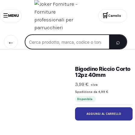
🛒
☰
MENU
Carrello
Cerca nel catalogo
⌕
←
Bigodino Riccio Corto
12pz 40mm
3,99
€
+iva
Spedizione da 4,99 €
Disponibile
AGGIUNGI AL CARRELLO