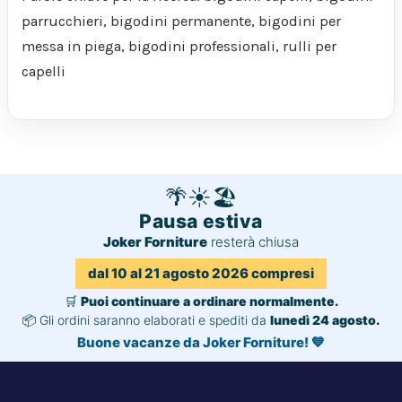
parrucchieri, bigodini permanente, bigodini per
messa in piega, bigodini professionali, rulli per
capelli
🌴
☀️
🏖️
Pausa estiva
Joker Forniture
resterà chiusa
dal 10 al 21 agosto 2026 compresi
🛒
Puoi continuare a ordinare normalmente.
📦 Gli ordini saranno elaborati e spediti da
lunedì 24 agosto.
Buone vacanze da Joker Forniture! 💙