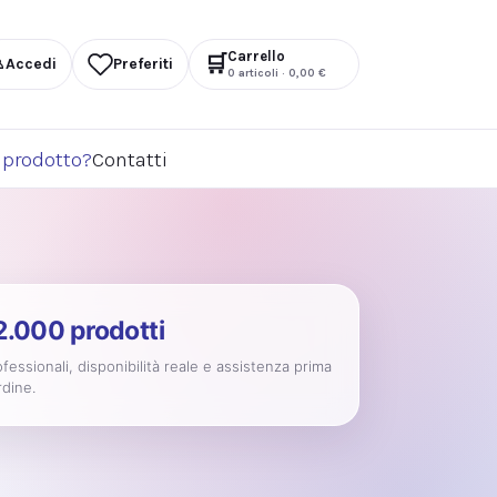
Carrello
🛒
♙
Accedi
Preferiti
0
articoli ·
0,00
€
 prodotto?
Contatti
 2.000 prodotti
fessionali, disponibilità reale e assistenza prima
rdine.