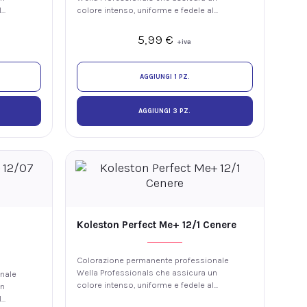
l
colore intenso, uniforme e fedele al
 di
tono, con luminosità e fino al 100% di
copertura dei capelli bianchi. La
5,99
€
+iva
tecnologia ME+ offre elevate
hio
prestazioni colore riducendo il rischio
anti.
di sviluppare nuove allergie ai coloranti.
AGGIUNGI 1 PZ.
AGGIUNGI 3 PZ.
Koleston Perfect Me+ 12/1 Cenere
Colorazione permanente professionale
Wella Professionals che assicura un
nale
colore intenso, uniforme e fedele al
un
tono, con luminosità e fino al 100% di
l