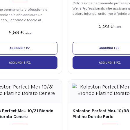
Colorazione permanente professio
Wella Professionals che assicura 
ne permanente professionale
colore intenso, uniforme e fedele a
essionals che assicura un
tono, con luminosità e fino al 100%
enso, uniforme e fedele al
copertura dei capelli bianchi. La
5,99
€
luminosità e fino al 100% di
+iva
tecnologia ME+ offre elevate
ei capelli bianchi. La
5,99
€
+iva
prestazioni colore riducendo il risc
 ME+ offre elevate
di sviluppare nuove allergie ai color
i colore riducendo il rischio
re nuove allergie ai coloranti.
AGGIUNGI 1 PZ.
AGGIUNGI 1 PZ.
AGGIUNGI 3 PZ.
AGGIUNGI 3 PZ.
 Perfect Me+ 10/31 Biondo
Koleston Perfect Me+ 10/38
Dorato Cenere
Platino Dorato Perla