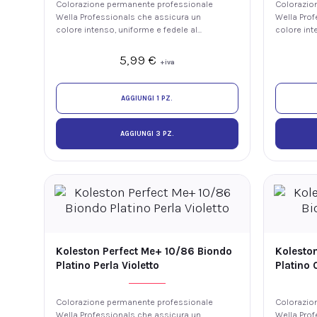
Colorazione permanente professionale
Colorazio
Wella Professionals che assicura un
Wella Prof
colore intenso, uniforme e fedele al
colore int
tono, con luminosità e fino al 100% di
tono, con 
copertura dei capelli bianchi. La
copertura d
5,99
€
+iva
tecnologia ME+ offre elevate
tecnologia
prestazioni colore riducendo il rischio
prestazion
di sviluppare nuove allergie ai coloranti.
di sviluppa
AGGIUNGI 1 PZ.
AGGIUNGI 3 PZ.
Koleston Perfect Me+ 10/86 Biondo
Kolesto
Platino Perla Violetto
Platino 
Colorazione permanente professionale
Colorazio
Wella Professionals che assicura un
Wella Prof