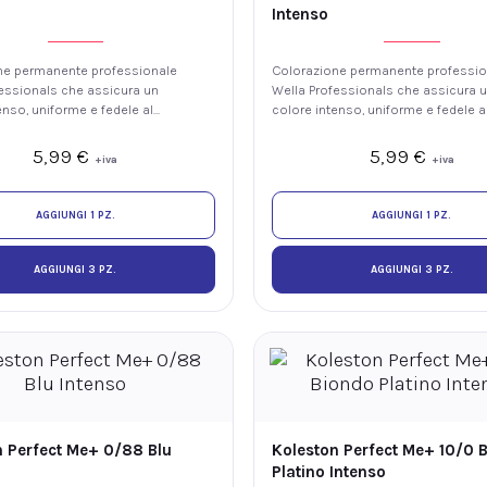
Intenso
ne permanente professionale
Colorazione permanente professio
essionals che assicura un
Wella Professionals che assicura 
enso, uniforme e fedele al
colore intenso, uniforme e fedele a
luminosità e fino al 100% di
tono, con luminosità e fino al 100%
ei capelli bianchi. La
copertura dei capelli bianchi. La
5,99
€
5,99
€
+iva
+iva
 ME+ offre elevate
tecnologia ME+ offre elevate
i colore riducendo il rischio
prestazioni colore riducendo il risc
re nuove allergie ai coloranti.
di sviluppare nuove allergie ai color
AGGIUNGI 1 PZ.
AGGIUNGI 1 PZ.
AGGIUNGI 3 PZ.
AGGIUNGI 3 PZ.
n Perfect Me+ 0/88 Blu
Koleston Perfect Me+ 10/0 
Platino Intenso