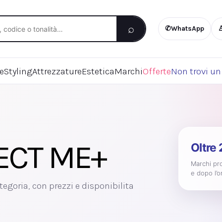
⌕
✆
WhatsApp
re
Styling
Attrezzature
Estetica
Marchi
Offerte
Non trovi un
ECT ME+
Oltre
Marchi pro
e dopo l’o
tegoria, con prezzi e disponibilita