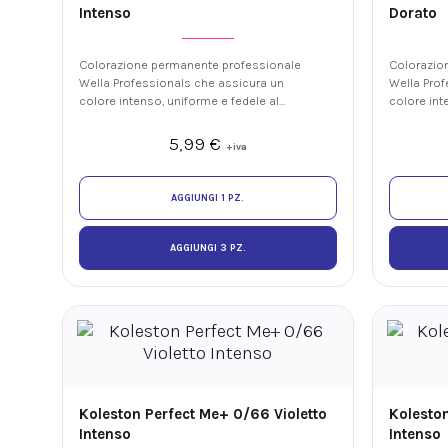
Intenso
Dorato
Colorazione permanente professionale
Colorazio
Wella Professionals che assicura un
Wella Prof
colore intenso, uniforme e fedele al
colore int
tono, con luminosità e fino al 100% di
tono, con 
copertura dei capelli bianchi. La
copertura d
5,99
€
+iva
tecnologia ME+ offre elevate
tecnologia
prestazioni colore riducendo il rischio
prestazion
di sviluppare nuove allergie ai coloranti.
di sviluppa
AGGIUNGI 1 PZ.
AGGIUNGI 3 PZ.
Koleston Perfect Me+ 0/66 Violetto
Kolesto
Intenso
Intenso