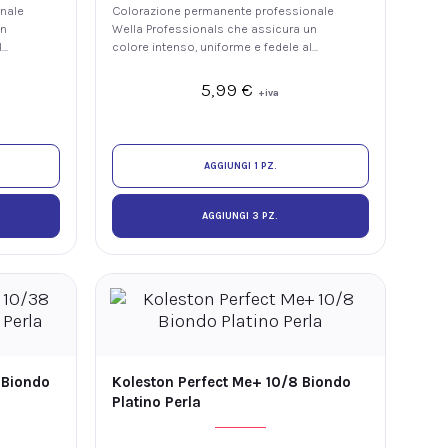
nale
Colorazione permanente professionale
un
Wella Professionals che assicura un
l
colore intenso, uniforme e fedele al
 di
tono, con luminosità e fino al 100% di
copertura dei capelli bianchi. La
5,99
€
+iva
tecnologia ME+ offre elevate
hio
prestazioni colore riducendo il rischio
anti.
di sviluppare nuove allergie ai coloranti.
AGGIUNGI 1 PZ.
AGGIUNGI 3 PZ.
 Biondo
Koleston Perfect Me+ 10/8 Biondo
Platino Perla