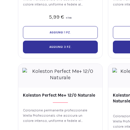
colore intenso, uniforme e fedele al
colore int
tono, con luminosità e fino al 100% di
tono, con 
copertura dei capelli bianchi. La
copertura d
5,99
€
+iva
tecnologia ME+ offre elevate
tecnologia
prestazioni colore riducendo il rischio
prestazion
di sviluppare nuove allergie ai coloranti.
di sviluppa
AGGIUNGI 1 PZ.
AGGIUNGI 3 PZ.
Koleston Perfect Me+ 12/0 Naturale
Kolesto
Natural
Colorazione permanente professionale
Wella Professionals che assicura un
Colorazio
colore intenso, uniforme e fedele al
Wella Prof
tono, con luminosità e fino al 100% di
colore int