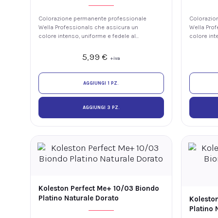
Colorazione permanente professionale
Colorazio
Wella Professionals che assicura un
Wella Prof
colore intenso, uniforme e fedele al
colore int
tono, con luminosità e fino al 100% di
tono, con 
copertura dei capelli bianchi. La
copertura d
5,99
€
+iva
tecnologia ME+ offre elevate
tecnologia
prestazioni colore riducendo il rischio
prestazion
di sviluppare nuove allergie ai coloranti.
di sviluppa
AGGIUNGI 1 PZ.
AGGIUNGI 3 PZ.
Koleston Perfect Me+ 10/03 Biondo
Platino Naturale Dorato
Kolesto
Platino