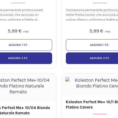
ne permanente professionale
Colorazione permanente professio
essionals che assicura un
Wella Professionals che assicura 
enso, uniforme e fedele al
colore intenso, uniforme e fedele a
luminosità e fino al 100% di
tono, con luminosità e fino al 100%
ei capelli bianchi. La
copertura dei capelli bianchi. La
5,99
€
5,99
€
+iva
+iva
 ME+ offre elevate
tecnologia ME+ offre elevate
i colore riducendo il rischio
prestazioni colore riducendo il risc
re nuove allergie ai coloranti.
di sviluppare nuove allergie ai color
AGGIUNGI 1 PZ.
AGGIUNGI 1 PZ.
AGGIUNGI 3 PZ.
AGGIUNGI 3 PZ.
Koleston Perfect Me+ 10/1 B
Platino Cenere
n Perfect Me+ 10/04 Biondo
 Naturale Ramato