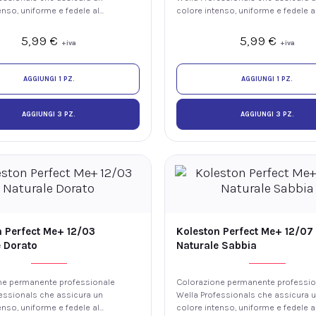
enso, uniforme e fedele al
colore intenso, uniforme e fedele a
luminosità e fino al 100% di
tono, con luminosità e fino al 100%
ei capelli bianchi. La
copertura dei capelli bianchi. La
5,99
€
5,99
€
+iva
+iva
 ME+ offre elevate
tecnologia ME+ offre elevate
i colore riducendo il rischio
prestazioni colore riducendo il risc
re nuove allergie ai coloranti.
di sviluppare nuove allergie ai color
AGGIUNGI 1 PZ.
AGGIUNGI 1 PZ.
AGGIUNGI 3 PZ.
AGGIUNGI 3 PZ.
n Perfect Me+ 12/03
Koleston Perfect Me+ 12/07
e Dorato
Naturale Sabbia
ne permanente professionale
Colorazione permanente professio
essionals che assicura un
Wella Professionals che assicura 
enso, uniforme e fedele al
colore intenso, uniforme e fedele a