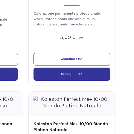
Colorazione permanente professionale
Wella Professionals che assicura un
nale
colore intenso, uniforme e fedele al
un
tono, con luminosità e fino al 100% di
l
copertura dei capelli bianchi. La
 di
5,99
€
+iva
tecnologia ME+ offre elevate
prestazioni colore riducendo il rischio
di sviluppare nuove allergie ai coloranti.
hio
anti.
AGGIUNGI 1 PZ.
AGGIUNGI 3 PZ.
Biondo
Koleston Perfect Me+ 10/00 Biondo
Platino Naturale