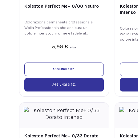
Koleston Perfect Me+ 0/00 Neutro
Koleston
Intenso
Colorazione permanente professionale
Wella Professionals che assicura un
Colorazio
colore intenso, uniforme e fedele al
Wella Prof
tono, con luminosità e fino al 100% di
colore int
copertura dei capelli bianchi. La
tono, con 
5,99
€
+iva
tecnologia ME+ offre elevate
copertura d
prestazioni colore riducendo il rischio
tecnologia
di sviluppare nuove allergie ai coloranti.
prestazion
di sviluppa
AGGIUNGI 1 PZ.
AGGIUNGI 3 PZ.
Koleston Perfect Me+ 0/33 Dorato
Kolesto