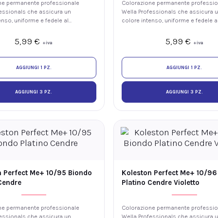
ne permanente professionale
Colorazione permanente professio
essionals che assicura un
Wella Professionals che assicura 
enso, uniforme e fedele al
colore intenso, uniforme e fedele a
luminosità e fino al 100% di
tono, con luminosità e fino al 100%
ei capelli bianchi. La
copertura dei capelli bianchi. La
5,99
€
5,99
€
+iva
+iva
 ME+ offre elevate
tecnologia ME+ offre elevate
i colore riducendo il rischio
prestazioni colore riducendo il risc
re nuove allergie ai coloranti.
di sviluppare nuove allergie ai color
AGGIUNGI 1 PZ.
AGGIUNGI 1 PZ.
AGGIUNGI 3 PZ.
AGGIUNGI 3 PZ.
n Perfect Me+ 10/95 Biondo
Koleston Perfect Me+ 10/96
Cendre
Platino Cendre Violetto
ne permanente professionale
Colorazione permanente professio
essionals che assicura un
Wella Professionals che assicura 