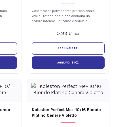
nale
Colorazione permanente professionale
un
Wella Professionals che assicura un
l
colore intenso, uniforme e fedele al
 di
tono, con luminosità e fino al 100% di
copertura dei capelli bianchi. La
5,99
€
+iva
tecnologia ME+ offre elevate
hio
prestazioni colore riducendo il rischio
anti.
di sviluppare nuove allergie ai coloranti.
AGGIUNGI 1 PZ.
AGGIUNGI 3 PZ.
iondo
Koleston Perfect Me+ 10/16 Biondo
Platino Cenere Violetto