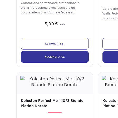
Colorazione permanente professionale
Wella Professionals che assicura un
Colorazio
colore intenso, uniforme e fedele al
Wella Prof
tono, con luminosità e fino al 100% di
colore int
copertura dei capelli bianchi. La
5,99
€
tono, con 
+iva
tecnologia ME+ offre elevate
copertura d
prestazioni colore riducendo il rischio
tecnologia
di sviluppare nuove allergie ai coloranti.
prestazion
di sviluppa
AGGIUNGI 1 PZ.
AGGIUNGI 3 PZ.
Koleston Perfect Me+ 10/3 Biondo
Koleston
Platino Dorato
Platino 