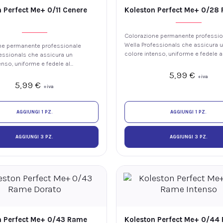
 Perfect Me+ 0/11 Cenere
Koleston Perfect Me+ 0/28 P
Colorazione permanente professio
Wella Professionals che assicura 
ne permanente professionale
colore intenso, uniforme e fedele a
essionals che assicura un
tono, con luminosità e fino al 100%
enso, uniforme e fedele al
copertura dei capelli bianchi. La
luminosità e fino al 100% di
5,99
€
+iva
tecnologia ME+ offre elevate
ei capelli bianchi. La
5,99
€
+iva
prestazioni colore riducendo il risc
 ME+ offre elevate
di sviluppare nuove allergie ai color
i colore riducendo il rischio
re nuove allergie ai coloranti.
AGGIUNGI 1 PZ.
AGGIUNGI 1 PZ.
AGGIUNGI 3 PZ.
AGGIUNGI 3 PZ.
n Perfect Me+ 0/43 Rame
Koleston Perfect Me+ 0/44