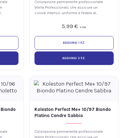
nale
Colorazione permanente professionale
un
Wella Professionals che assicura un
l
colore intenso, uniforme e fedele al
 di
tono, con luminosità e fino al 100% di
copertura dei capelli bianchi. La
5,99
€
+iva
tecnologia ME+ offre elevate
hio
prestazioni colore riducendo il rischio
anti.
di sviluppare nuove allergie ai coloranti.
AGGIUNGI 1 PZ.
AGGIUNGI 3 PZ.
 Biondo
Koleston Perfect Me+ 10/97 Biondo
Platino Cendre Sabbia
nale
Colorazione permanente professionale
un
Wella Professionals che assicura un