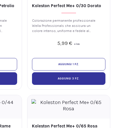
etrolio
Koleston Perfect Me+ 0/30 Dorato
nale
Colorazione permanente professionale
un
Wella Professionals che assicura un
l
colore intenso, uniforme e fedele al
 di
tono, con luminosità e fino al 100% di
copertura dei capelli bianchi. La
5,99
€
+iva
tecnologia ME+ offre elevate
hio
prestazioni colore riducendo il rischio
anti.
di sviluppare nuove allergie ai coloranti.
AGGIUNGI 1 PZ.
AGGIUNGI 3 PZ.
 Rame
Koleston Perfect Me+ 0/65 Rosa