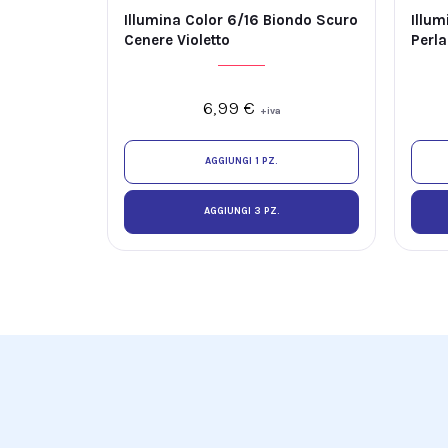
Illumina Color 6/16 Biondo Scuro
Illum
Cenere Violetto
Perl
6,99
€
+iva
AGGIUNGI 1 PZ.
AGGIUNGI 3 PZ.