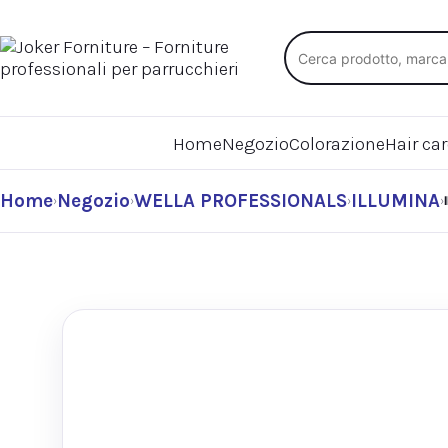
Cerca nel catalogo
Home
Negozio
Colorazione
Hair ca
Home
Negozio
WELLA PROFESSIONALS
ILLUMINA
›
›
›
›