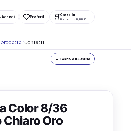
Carrello
🛒
♙
Accedi
Preferiti
0
articoli ·
0,00
€
 prodotto?
Contatti
← TORNA A ILLUMINA
na Color 8/36
 Chiaro Oro