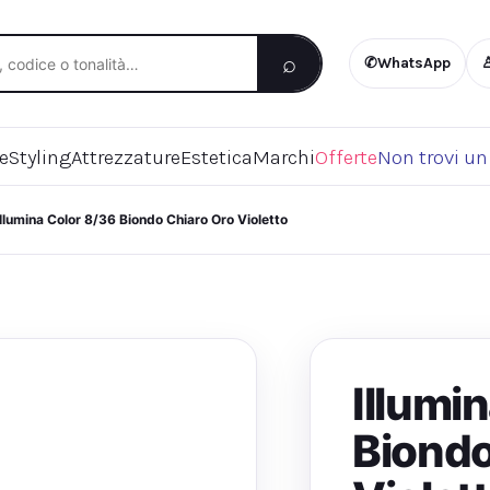
⌕
✆
WhatsApp
re
Styling
Attrezzature
Estetica
Marchi
Offerte
Non trovi un
Illumina Color 8/36 Biondo Chiaro Oro Violetto
Illumi
Biondo