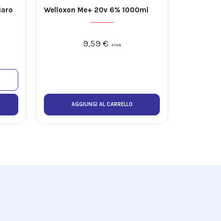
iaro
Welloxon Me+ 20v 6% 1000ml
9,59
€
+iva
AGGIUNGI AL CARRELLO