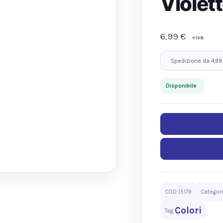
Violet
6,99
€
+iva
Spedizione da 4,99
Disponibile
COD:
15179
Categori
Colori
Tag: