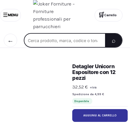
🛒
☰
MENU
Carrello
Cerca nel catalogo
⌕
←
Detagler Unicorn
Espositore con 12
pezzi
32,52
€
+iva
Spedizione da 4,99 €
Disponibile
AGGIUNGI AL CARRELLO