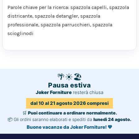
Parole chiave per la ricerca: spazzola capelli, spazzola
districante, spazzola detangler, spazzola
professionale, spazzola parrucchieri, spazzola
scioglinodi
🌴
☀️
🏖️
Pausa estiva
Joker Forniture
resterà chiusa
dal 10 al 21 agosto 2026 compresi
🛒
Puoi continuare a ordinare normalmente.
📦 Gli ordini saranno elaborati e spediti da
lunedì 24 agosto.
Buone vacanze da Joker Forniture! 💙